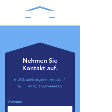
Nehmen Sie
Kontakt auf.
mb@buchberger-immo.de
/
Tel.:
+49 (0) 1764 94444 09
Vorname